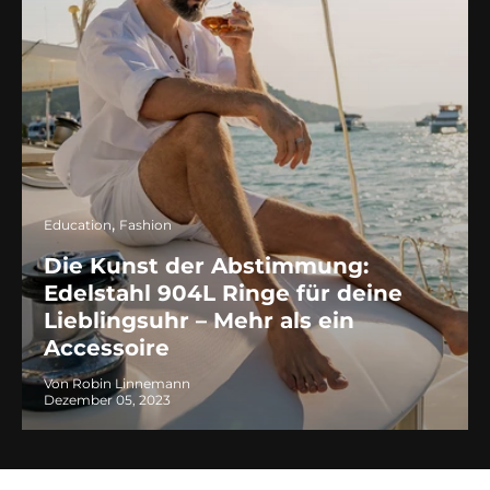
Education
Fashion
Die Kunst der Abstimmung:
Edelstahl 904L Ringe für deine
Lieblingsuhr – Mehr als ein
Accessoire
Von Robin Linnemann
Dezember 05, 2023