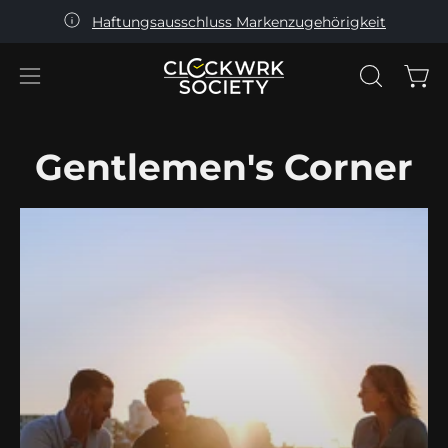
Haftungsausschluss Markenzugehörigkeit
Inhalt
überspringen
War
Navigationsmenü
SUCHLEI
ÖFFNEN
öffnen
Gentlemen's Corner